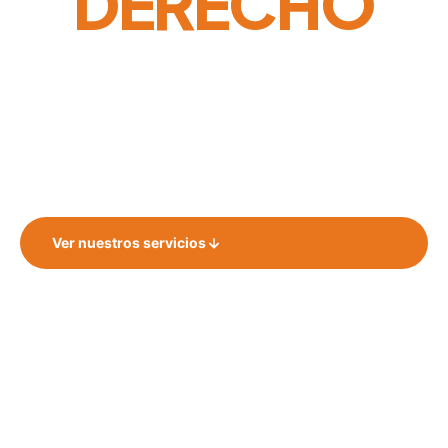
DERECHO
ACOMPAÑAMOS IDEAS — CREAMOS —
PUBLICAMOS
¡Tu viaje de autor comienza aquí!
Ver nuestros servicios
Hablar con nosotros